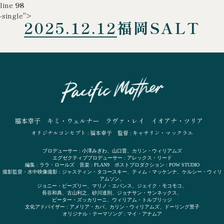
line
98
-single">
2025.12.12
福岡SALT
福本幸子
キミ・ウェルナー
ラヴァ・レイ
イオアナ・ツリア
オリジナルコンセプト : 福本幸子
監督 : キャサリン・マックラエ
プロデューサー : 小澤みぎわ、山口晋、カリン・ウィリアムズ
エグゼクティブプロデューサー : アレックス・リード
編集 : ララ・ロールズ 音楽 : PLAN9 ポストプロダクション : POW STUDIO
撮影監督・水中映像撮影 : ジャスティン・タコースキー、ティム・マッケンナ、ケルシー・ウィリ
アムソン、
ジョニー・ビーズリー、マリノ・エバンス、ジェイク・モコモコ、
長谷和典、古山利之、砂川達則、ジョナサン・サンネックス、
ピーター・ズッカリーニ、ウィリアム・トルブリッジ
文化アドバイザー : アメリア・カパ、カリン・ウィリアムズ、ドーリング景子
オリジナル・テーマソング : マイ・アナムア