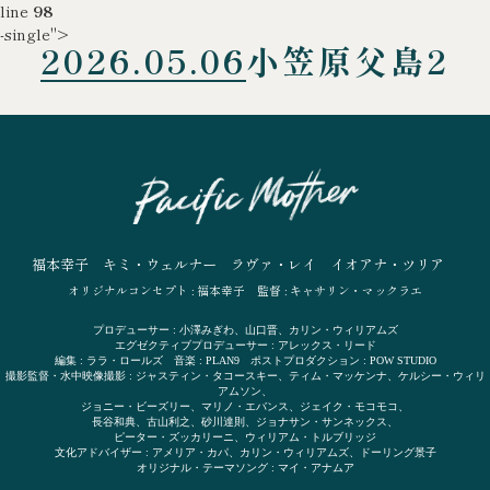
line
98
-single">
2026.05.06
小笠原父島2
福本幸子
キミ・ウェルナー
ラヴァ・レイ
イオアナ・ツリア
オリジナルコンセプト : 福本幸子
監督 : キャサリン・マックラエ
プロデューサー : 小澤みぎわ、山口晋、カリン・ウィリアムズ
エグゼクティブプロデューサー : アレックス・リード
編集 : ララ・ロールズ 音楽 : PLAN9 ポストプロダクション : POW STUDIO
撮影監督・水中映像撮影 : ジャスティン・タコースキー、ティム・マッケンナ、ケルシー・ウィリ
アムソン、
ジョニー・ビーズリー、マリノ・エバンス、ジェイク・モコモコ、
長谷和典、古山利之、砂川達則、ジョナサン・サンネックス、
ピーター・ズッカリーニ、ウィリアム・トルブリッジ
文化アドバイザー : アメリア・カパ、カリン・ウィリアムズ、ドーリング景子
オリジナル・テーマソング : マイ・アナムア