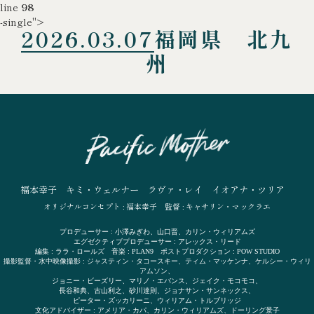
line
98
-single">
2026.03.07
福岡県 北九
州
福本幸子
キミ・ウェルナー
ラヴァ・レイ
イオアナ・ツリア
オリジナルコンセプト : 福本幸子
監督 : キャサリン・マックラエ
プロデューサー : 小澤みぎわ、山口晋、カリン・ウィリアムズ
エグゼクティブプロデューサー : アレックス・リード
編集 : ララ・ロールズ 音楽 : PLAN9 ポストプロダクション : POW STUDIO
撮影監督・水中映像撮影 : ジャスティン・タコースキー、ティム・マッケンナ、ケルシー・ウィリ
アムソン、
ジョニー・ビーズリー、マリノ・エバンス、ジェイク・モコモコ、
長谷和典、古山利之、砂川達則、ジョナサン・サンネックス、
ピーター・ズッカリーニ、ウィリアム・トルブリッジ
文化アドバイザー : アメリア・カパ、カリン・ウィリアムズ、ドーリング景子