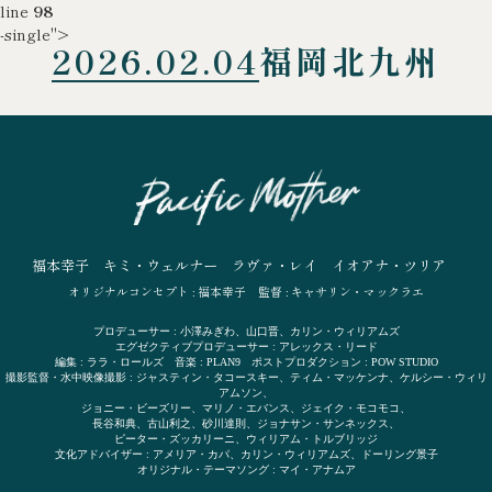
line
98
-single">
2026.02.04
福岡北九州
福本幸子
キミ・ウェルナー
ラヴァ・レイ
イオアナ・ツリア
オリジナルコンセプト : 福本幸子
監督 : キャサリン・マックラエ
プロデューサー : 小澤みぎわ、山口晋、カリン・ウィリアムズ
エグゼクティブプロデューサー : アレックス・リード
編集 : ララ・ロールズ 音楽 : PLAN9 ポストプロダクション : POW STUDIO
撮影監督・水中映像撮影 : ジャスティン・タコースキー、ティム・マッケンナ、ケルシー・ウィリ
アムソン、
ジョニー・ビーズリー、マリノ・エバンス、ジェイク・モコモコ、
長谷和典、古山利之、砂川達則、ジョナサン・サンネックス、
ピーター・ズッカリーニ、ウィリアム・トルブリッジ
文化アドバイザー : アメリア・カパ、カリン・ウィリアムズ、ドーリング景子
オリジナル・テーマソング : マイ・アナムア