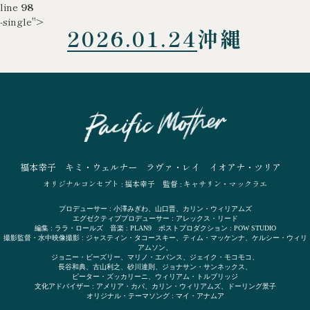
line
98
-single">
2026.01.24
沖縄
福本幸子
キミ・ウェルナー
ラヴァ・レイ
イオアナ・ツリア
オリジナルコンセプト : 福本幸子
監督 : キャサリン・マックラエ
プロデューサー : 小澤みぎわ、山口晋、カリン・ウィリアムズ
エグゼクティブプロデューサー : アレックス・リード
編集 : ララ・ロールズ 音楽 : PLAN9 ポストプロダクション : POW STUDIO
撮影監督・水中映像撮影 : ジャスティン・タコースキー、ティム・マッケンナ、ケルシー・ウィリ
アムソン、
ジョニー・ビーズリー、マリノ・エバンス、ジェイク・モコモコ、
長谷和典、古山利之、砂川達則、ジョナサン・サンネックス、
ピーター・ズッカリーニ、ウィリアム・トルブリッジ
文化アドバイザー : アメリア・カパ、カリン・ウィリアムズ、ドーリング景子
オリジナル・テーマソング : マイ・アナムア