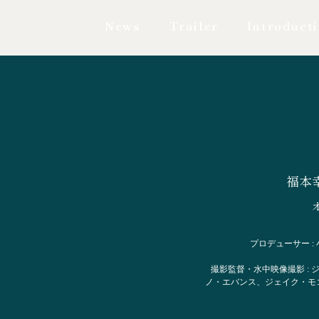
News
Trailer
Introduct
福本
プロデューサー 
撮影監督・水中映像撮影 :
ノ・エバンス、ジェイク・モ