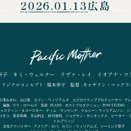
2026.01.13
広島
ion
Cast
Staff
Comment
Theater
幸子
キミ・ウェルナー
ラヴァ・レイ
イオアナ・ツ
オリジナルコンセプト : 福本幸子
監督 : キャサリン・マックラ
: 小澤みぎわ、山口晋、カリン・ウィリアムズ
エグゼクティブプロデューサー : ア
編集 : ララ・ロールズ 音楽 : PLAN9 ポストプロダクション : POW STUDIO
 ジャスティン・タコースキー、ティム・マッケンナ、ケルシー・ウィリアムソン、
ジ
コモコ、
長谷和典、古山利之、砂川達則、ジョナサン・サンネックス、
ピーター・
トルブリッジ
文化アドバイザー : アメリア・カパ、カリン・ウィリアムズ、ドーリング景子