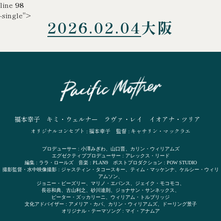
line
98
-single">
2026.02.04
大阪
福本幸子
キミ・ウェルナー
ラヴァ・レイ
イオアナ・ツリア
オリジナルコンセプト : 福本幸子
監督 : キャサリン・マックラエ
プロデューサー : 小澤みぎわ、山口晋、カリン・ウィリアムズ
エグゼクティブプロデューサー : アレックス・リード
編集 : ララ・ロールズ 音楽 : PLAN9 ポストプロダクション : POW STUDIO
撮影監督・水中映像撮影 : ジャスティン・タコースキー、ティム・マッケンナ、ケルシー・ウィリ
アムソン、
ジョニー・ビーズリー、マリノ・エバンス、ジェイク・モコモコ、
長谷和典、古山利之、砂川達則、ジョナサン・サンネックス、
ピーター・ズッカリーニ、ウィリアム・トルブリッジ
文化アドバイザー : アメリア・カパ、カリン・ウィリアムズ、ドーリング景子
オリジナル・テーマソング : マイ・アナムア